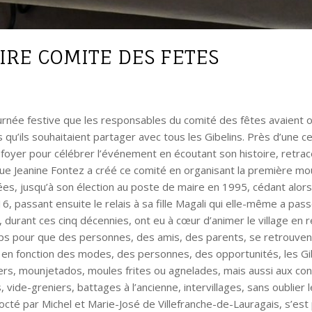
RE COMITE DES FETES
journée festive que les responsables du comité des fêtes avaient
s qu’ils souhaitaient partager avec tous les Gibelins. Près d’une c
 foyer pour célébrer l’événement en écoutant son histoire, retrac
ue Jeanine Fontez a créé ce comité en organisant la première moun
es, jusqu’à son élection au poste de maire en 1995, cédant alors 
6, passant ensuite le relais à sa fille Magali qui elle-même a pa
 durant ces cinq décennies, ont eu à cœur d’animer le village en 
ps pour que des personnes, des amis, des parents, se retrouvent
s, en fonction des modes, des personnes, des opportunités, les Gib
vers, mounjetados, moules frites ou agnelades, mais aussi aux conc
 vide-greniers, battages à l’ancienne, intervillages, sans oublier 
octé par Michel et Marie-José de Villefranche-de-Lauragais, s’est