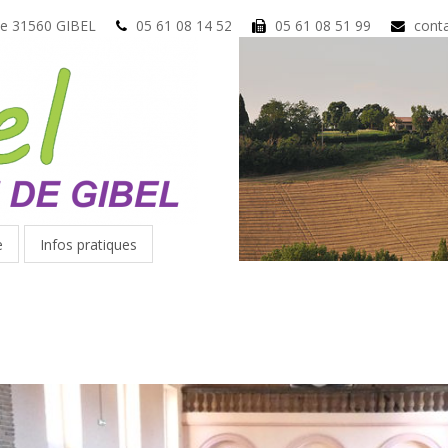
ue 31560 GIBEL
05 61 08 14 52
05 61 08 51 99
conta
e
Infos pratiques