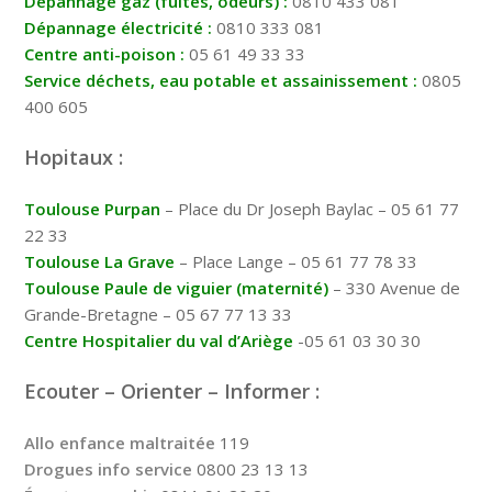
Dépannage gaz (fuites, odeurs) :
0810 433 081
Dépannage électricité :
0810 333 081
Centre anti-poison :
05 61 49 33 33
Service déchets, eau potable et assainissement :
0805
400 605
Hopitaux :
Toulouse Purpan
– Place du Dr Joseph Baylac – 05 61 77
22 33
Toulouse La Grave
– Place Lange – 05 61 77 78 33
Toulouse Paule de viguier (maternité)
– 330 Avenue de
Grande-Bretagne – 05 67 77 13 33
Centre Hospitalier du val d’Ariège
-05 61 03 30 30
Ecouter – Orienter – Informer :
Allo enfance maltraitée
119
Drogues info service
0800 23 13 13