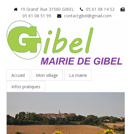
19 Grand' Rue 31560 GIBEL
05 61 08 14 52
05 61 08 51 99
contactgibel@gmail.com
Accueil
Mon village
La mairie
Infos pratiques