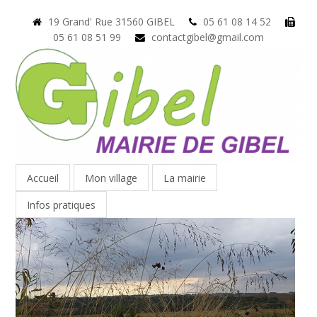
19 Grand' Rue 31560 GIBEL
05 61 08 14 52
05 61 08 51 99
contactgibel@gmail.com
Accueil
Mon village
La mairie
Infos pratiques