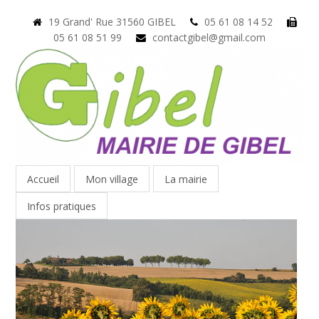
19 Grand' Rue 31560 GIBEL
05 61 08 14 52
05 61 08 51 99
contactgibel@gmail.com
Accueil
Mon village
La mairie
Infos pratiques