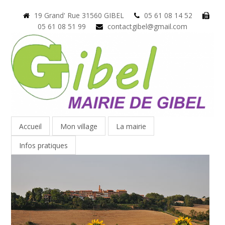
19 Grand' Rue 31560 GIBEL
05 61 08 14 52
05 61 08 51 99
contactgibel@gmail.com
Accueil
Mon village
La mairie
Infos pratiques