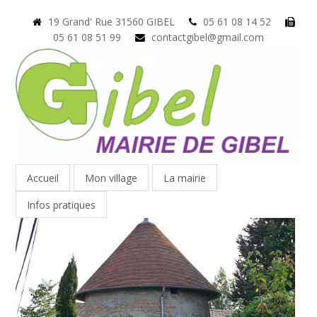
19 Grand' Rue 31560 GIBEL
05 61 08 14 52
05 61 08 51 99
contactgibel@gmail.com
Accueil
Mon village
La mairie
Infos pratiques