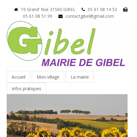
19 Grand' Rue 31560 GIBEL
05 61 08 14 52
05 61 08 51 99
contactgibel@gmail.com
Accueil
Mon village
La mairie
Infos pratiques