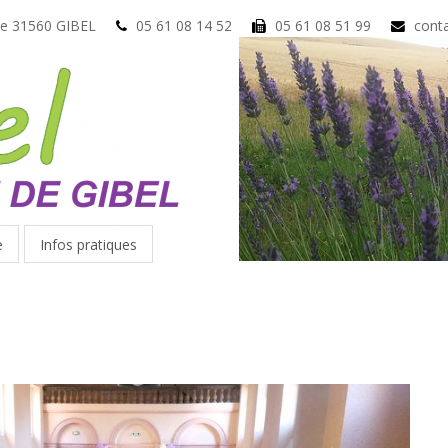
ue 31560 GIBEL
05 61 08 14 52
05 61 08 51 99
conta
e
Infos pratiques