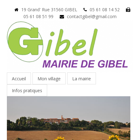
19 Grand' Rue 31560 GIBEL
05 61 08 14 52
05 61 08 51 99
contactgibel@gmail.com
Accueil
Mon village
La mairie
Infos pratiques