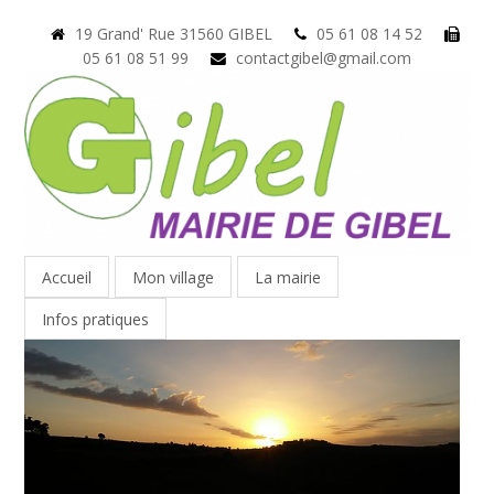
19 Grand' Rue 31560 GIBEL
05 61 08 14 52
05 61 08 51 99
contactgibel@gmail.com
Accueil
Mon village
La mairie
Infos pratiques