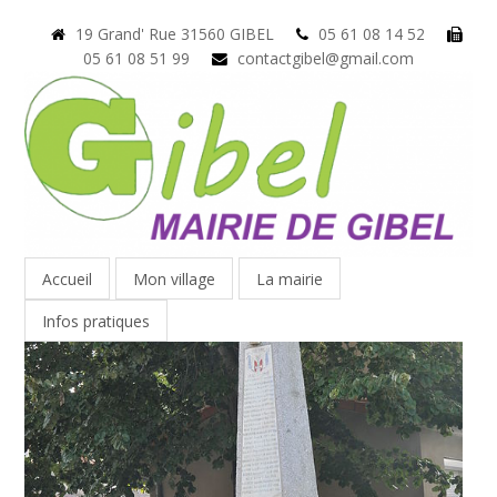
19 Grand' Rue 31560 GIBEL
05 61 08 14 52
05 61 08 51 99
contactgibel@gmail.com
Accueil
Mon village
La mairie
Infos pratiques