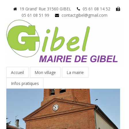
19 Grand' Rue 31560 GIBEL
05 61 08 14 52
05 61 08 51 99
contactgibel@gmail.com
Accueil
Mon village
La mairie
Infos pratiques