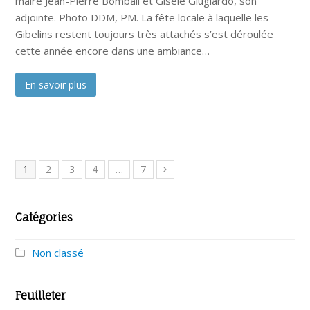
maire Jean-Pierre Bombail et Gisèle Giuglardo, son
adjointe. Photo DDM, PM. La fête locale à laquelle les
Gibelins restent toujours très attachés s’est déroulée
cette année encore dans une ambiance…
En savoir plus
1
2
3
4
…
7
Catégories
Non classé
Feuilleter