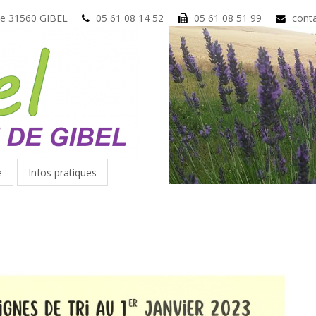
ue 31560 GIBEL
05 61 08 14 52
05 61 08 51 99
conta
e
Infos pratiques